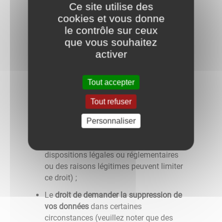
Ce site utilise des
consentement effectué avant le retrait de
cookies et vous donne
celui-ci ;
le contrôle sur ceux
Dans certaines circonstances, le
droit de
que vous souhaitez
recevoir des données sous forme
activer
électronique
et/ou de nous demander de
transmettre ces informations à un tiers
lorsque cela est techniquement possible
Tout accepter
(veuillez noter que ce droit n'est
Tout refuser
applicable qu'aux données que vous
nous avez fournies) ;
Personnaliser
Le
droit de modifier ou corriger vos
données
(veuillez noter que des
dispositions légales ou réglementaires
ou des raisons légitimes peuvent limiter
ce droit) ;
Le
droit de demander la suppression de
vos données
dans certaines
circonstances (veuillez noter que des