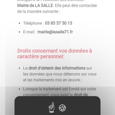
Mairie de LA SALLE
. Elle peut être contactée
de la manière suivante :
Téléphone :
31 05 73 58 30
E-mail :
rf.17ellasal@eiriam
Droits concernant vos données à
caractère personnel:
Le
droit d'obtenir des informations
sur
les données que nous détenons sur vous
et les traitements mis en œuvre ;
Lorsque le traitement est fondé sur votre
consentement, vous avez le
droit de
retirer ce consentement à tout moment
.
Cette action ne portera pas atteinte à la
licéité du traitement fondé sur le