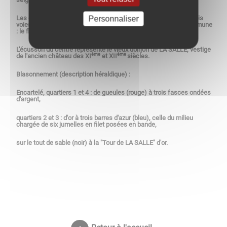
Les quartiers 2 et 3 symbolisent la période moderne avec les trois
Personnaliser
voies de communication d'intérêt national qui traversent la commune
: le fleuve, la voie ferrée, la route.
L'écusson du centre représente le vieux donjon de LA SALLE, vestige
ème
ème
de l'ancien château des XI
et XII
siècles.
Blasonnement (description héraldique) :
Encartelé, quartiers 1 et 4 : de gueules (rouge) à trois fasces ondées
d'argent,
quartiers 2 et 3 : d'or à trois barres d'azur (bleu), celle du milieu
chargée de six jumelles en filet posées en bande,
sur le tout de sable (noir) à la "Tour de LA SALLE" d'or.