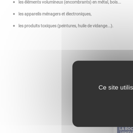
les éléments volumineux (encombrants) en métal, bois...
les appareils ménagers et électroniques,
les produits toxiques (peintures, huile de vidange...).
Ce site util