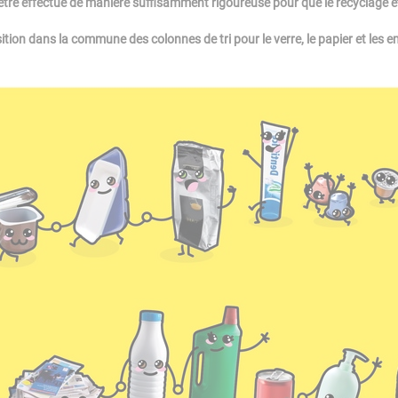
it être effectué de manière suffisamment rigoureuse pour que le recyclage et
osition dans la commune des colonnes de tri pour le verre, le papier et les 