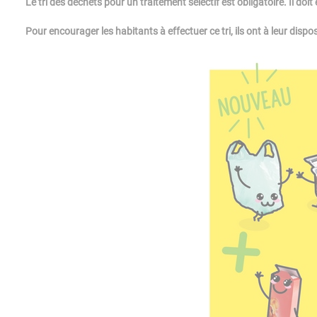
Le tri des déchets pour un traitement sélectif est obligatoire. Il do
Pour encourager les habitants à effectuer ce tri, ils ont à leur disp