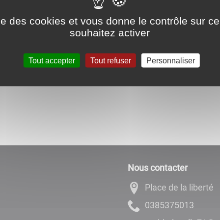
Associations
,
Culture
ise des cookies et vous donne le contrôle sur 
t P'Koi Pas propose un concert de Patrick ABRIAL et JYE.
souhaitez activer
Tout accepter
Tout refuser
Personnaliser
Nous contacter
Place de la liberté
3105735830